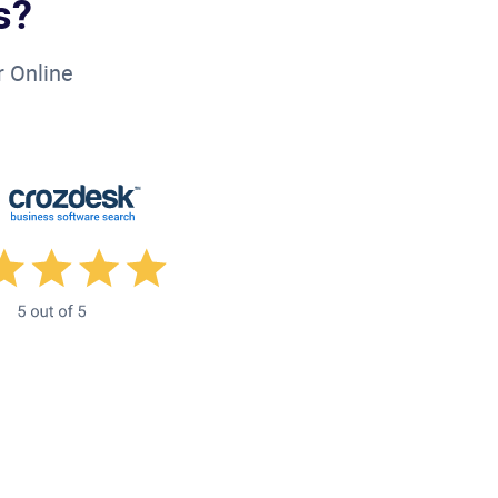
s?
r Online