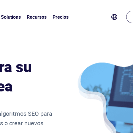
Solutions
Recursos
Precios
ra su
ea
 algoritmos SEO para
es o crear nuevos