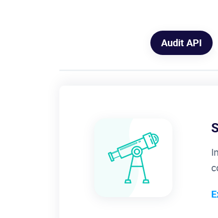
Audit API
S
I
c
E